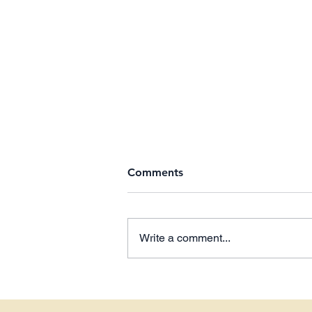
Comments
Write a comment...
The Secluded Sanctuary of
Innit Lombok