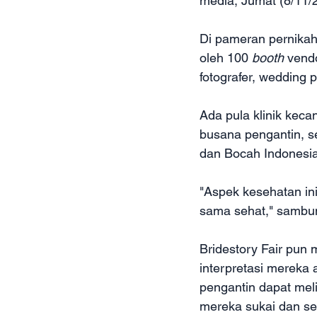
media, Jumat (8/11/
Di pameran pernikaha
oleh 100 
booth
 vend
fotografer, wedding 
Ada pula klinik keca
busana pengantin, se
dan Bocah Indonesia 
"Aspek kesehatan in
sama sehat," sambun
Bridestory Fair pun
interpretasi mereka 
pengantin dapat mel
mereka sukai dan se