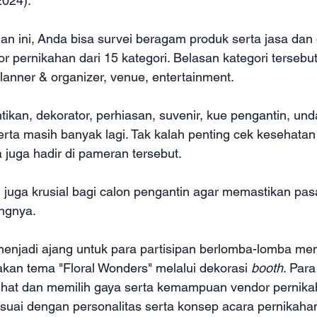
2024).
n ini, Anda bisa survei beragam produk serta jasa dan 
or pernikahan dari 15 kategori. Belasan kategori tersebut
planner & organizer, venue, entertainment.
ntikan, dekorator, perhiasan, suvenir, kue pengantin, un
rta masih banyak lagi. Tak kalah penting cek kesehatan 
juga hadir di pameran tersebut. 
i juga krusial bagi calon pengantin agar memastikan p
gnya.  
 menjadi ajang untuk para partisipan berlomba-lomba me
akan tema "Floral Wonders" melalui dekorasi 
booth
. Para
ihat dan memilih gaya serta kemampuan vendor pernika
suai dengan personalitas serta konsep acara pernikaha