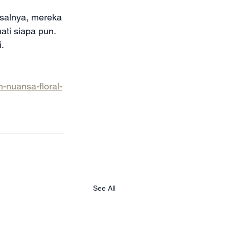
asalnya, mereka 
ti siapa pun. 
.
-nuansa-floral-
See All