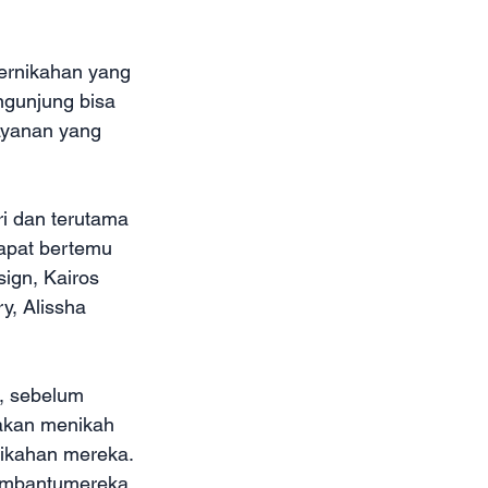
pernikahan yang 
ngunjung bisa 
yanan yang 
ri dan terutama 
dapat bertemu 
ign, Kairos 
y, Alissha 
, sebelum 
akan menikah 
nikahan mereka.
membantumereka 