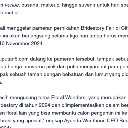
ri 
venue
, busana, makeup, hingga suvenir untuk hari sp
tersebut.
li menggelar pameran pernikahan Bridestory Fair di Cit
n ini akan berlangsung selama tiga hari tanpa harus memb
-10 November 2024. 
e Liputan6.com datang ke pameran tersebut, tampak sebu
uh bunga berwarna pink dan putih menyambut para pen
pak sebuah taman dengan bebatuan dan lumut yang did
. 
i masih mengusung tema Floral Wonders, yang merupakan 
ridestory di tahun 2024 dan diimplementasikan dalam bent
en floral lain yang bisa membantu calon pengantin ini k
ebrasi yang spesial," ungkap Ayunda Wardhani, CEO Bri