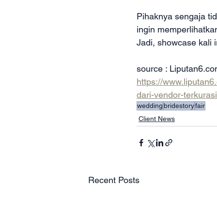
Pihaknya sengaja tid
ingin memperlihatka
Jadi, showcase kali 
source : Liputan6.c
https://www.liputan6
dari-vendor-terkuras
wedding
bridestory
fair
Client News
Recent Posts