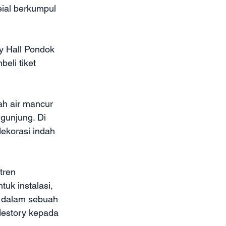
eial berkumpul 
y Hall Pondok 
eli tiket 
ah air mancur 
gunjung. Di 
ekorasi indah 
tren 
uk instalasi, 
e dalam sebuah 
destory kepada 