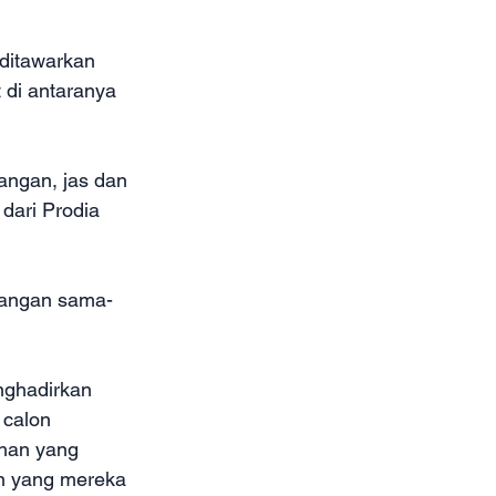
ditawarkan 
 di antaranya 
dangan, jas dan 
dari Prodia 
asangan sama-
nghadirkan 
 calon 
han yang 
n yang mereka 