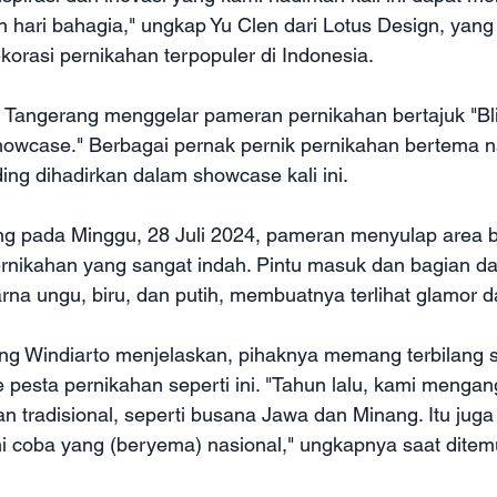
hari bahagia," ungkap Yu Clen dari Lotus Design, yan
korasi pernikahan terpopuler di Indonesia.
Tangerang menggelar pameran pernikahan bertajuk "Bli
howcase." Berbagai pernak pernik pernikahan bertema n
ng dihadirkan dalam showcase kali ini.
ng pada Minggu, 28 Juli 2024, pameran menyulap area b
pernikahan yang sangat indah. Pintu masuk dan bagian d
na ungu, biru, dan putih, membuatnya terlihat glamor d
g Windiarto menjelaskan, pihaknya memang terbilang s
pesta pernikahan seperti ini. "Tahun lalu, kami mengan
 tradisional, seperti busana Jawa dan Minang. Itu juga
kami coba yang (beryema) nasional," ungkapnya saat ditem