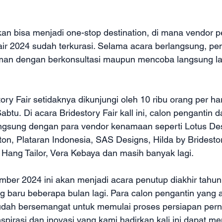
kan bisa menjadi one-stop destination, di mana vendor 
Fair 2024 sudah terkurasi. Selama acara berlangsung, pe
an dengan berkonsultasi maupun mencoba langsung la
ory Fair setidaknya dikunjungi oleh 10 ribu orang per ha
Sabtu. Di acara Bridestory Fair kall ini, calon pengantin 
angsung dengan para vendor kenamaan seperti Lotus Des
ton, Plataran Indonesia, SAS Designs, Hilda by Bridestor
Hang Tailor, Vera Kebaya dan masih banyak lagi.
mber 2024 ini akan menjadi acara penutup diakhir tahun
 baru beberapa bulan lagi. Para calon pengantin yang 
udah bersemangat untuk memulai proses persiapan per
pirasi dan inovasi yang kami hadirkan kali ini dapat 