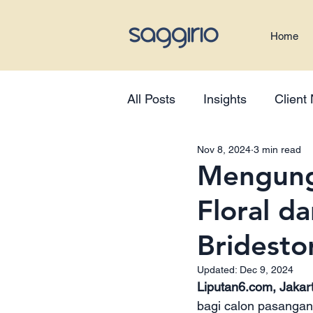
Home
All Posts
Insights
Client
Nov 8, 2024
3 min read
Mengung
Floral da
Bridesto
Updated:
Dec 9, 2024
Liputan6.com, Jakart
bagi calon pasangan 