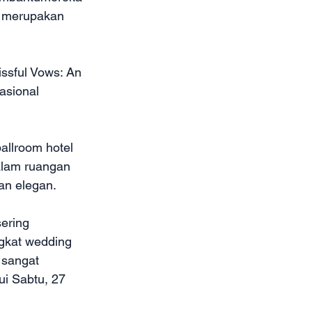
g merupakan 
ssful Vows: An 
asional 
allroom hotel 
alam ruangan 
an elegan.
ering 
gkat wedding 
 sangat 
ui Sabtu, 27 