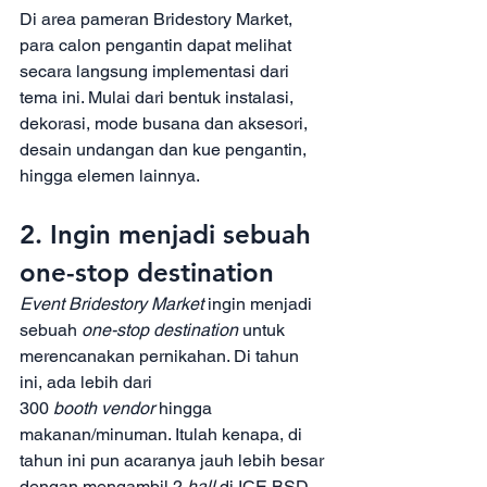
Di area pameran Bridestory Market, 
para calon pengantin dapat melihat 
secara langsung implementasi dari 
tema ini. Mulai dari bentuk instalasi, 
dekorasi, mode busana dan aksesori, 
desain undangan dan kue pengantin, 
hingga elemen lainnya.
2. Ingin menjadi sebuah 
one-stop destination
Event Bridestory Market 
ingin menjadi 
sebuah 
one-stop destination 
untuk 
merencanakan pernikahan. Di tahun 
ini, ada lebih dari 
300 
booth vendor 
hingga 
makanan/minuman. Itulah kenapa, di 
tahun ini pun acaranya jauh lebih besar 
dengan mengambil 2 
hall 
di ICE BSD 