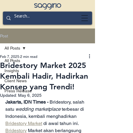
Post
All Posts
Feb 7, 2025
2 min read
All Posts
Bridestory Market 2025
Insights
Kembali Hadir, Hadirkan
Client News
Konsep yang Trendi!
Press Release
Updated:
May 6, 2025
Jakarta, IDN Times - 
Bridestory, salah 
satu 
wedding marketplace 
terbesar di 
Indonesia, kembali menghadirkan 
Bridestory Market
 di awal tahun ini. 
Bridestory
 Market akan berlangsung 