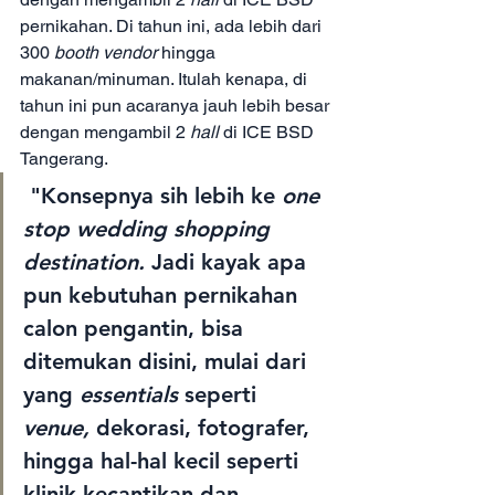
pernikahan. Di tahun ini, ada lebih dari 
300 
booth vendor 
hingga 
makanan/minuman. Itulah kenapa, di 
tahun ini pun acaranya jauh lebih besar 
dengan mengambil 2 
hall 
di ICE BSD 
Tangerang.
 "Konsepnya sih lebih ke
 one 
stop wedding shopping 
destination.
 Jadi kayak apa 
pun kebutuhan pernikahan 
calon pengantin, bisa 
ditemukan disini, mulai dari 
yang 
essentials
 seperti 
venue, 
dekorasi, fotografer, 
hingga hal-hal kecil seperti 
klinik kecantikan dan 