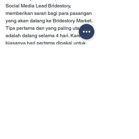
Social Media Lead Bridestory, 
memberikan saran bagi para pasangan 
yang akan datang ke Bridestory Market. 
Tips pertama dan yang paling utama 
adalah datang selama 4 hari. Karena 
biasanya hari pertama dipakai untuk 
survei terlebih dahulu dan 
survei 
vendor 
yang mungkin akan 
digunakan.
 "Nah, mungkin di hari kedua 
atau ketiga, datang lagi dan 
habiskan waktu sebanyak 
mungkin. Kami juga sudah 
menyediakan berbagai 
keperluan, mulai dari vendor 
wedding
 sampai area 