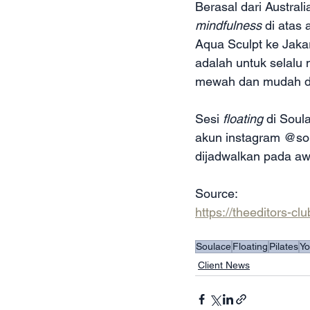
Berasal dari Austral
mindfulness 
di atas
Aqua Sculpt ke Jakar
adalah untuk selal
mewah dan mudah dia
Sesi 
floating 
di Soul
akun instagram @sou
dijadwalkan pada aw
Source:
https://theeditors-c
Soulace
Floating
Pilates
Y
Client News