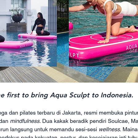
e first to bring Aqua Sculpt to Indonesia.
oga dan pilates terbaru di Jakarta, resmi membuka pintu
dan 
mindfulness
. Dua kakak beradik pendiri Soulcae, M
urun langsung untuk memandu sesi-sesi 
wellness
. Maina,
, berfokus pada kekuatan, postur, dan kesejajaran inti tu