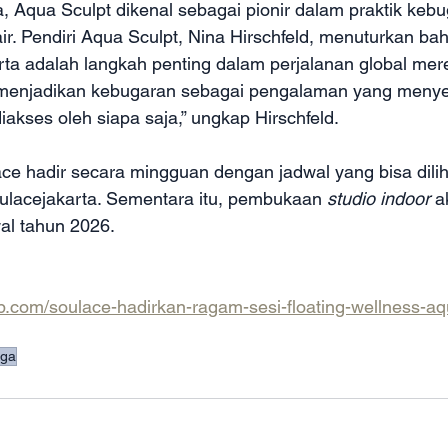
ia, Aqua Sculpt dikenal sebagai pionir dalam praktik keb
 air. Pendiri Aqua Sculpt, Nina Hirschfeld, menuturkan
ta adalah langkah penting dalam perjalanan global mere
u menjadikan kebugaran sebagai pengalaman yang meny
kses oleh siapa saja,” ungkap Hirschfeld.
ace hadir secara mingguan dengan jadwal yang bisa dilih
lacejakarta. Sementara itu, pembukaan
 studio indoor 
a
al tahun 2026.
lub.com/soulace-hadirkan-ragam-sesi-floating-wellness-aq
oga