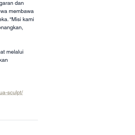
ugaran dan 
 bahwa membawa 
ka. “Misi kami 
enangkan, 
at melalui 
kan 
ua-sculpt/