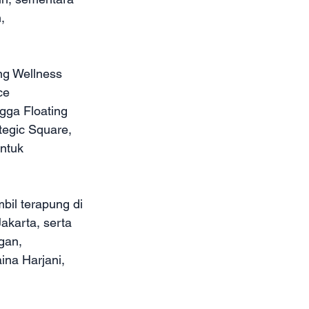
, 
ng Wellness 
ce 
ngga Floating 
egic Square, 
ntuk 
bil terapung di 
karta, serta 
gan, 
na Harjani, 