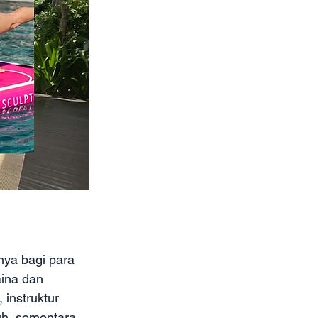
nya bagi para 
aina dan 
 instruktur 
buh, sementara 