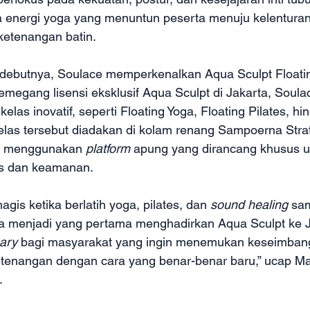
nergi yoga yang menuntun peserta menuju kelenturan
etenangan batin.
 debutnya, Soulace memperkenalkan Aqua Sculpt Floati
megang lisensi eksklusif Aqua Sculpt di Jakarta, Soula
las inovatif, seperti Floating Yoga, Floating Pilates, hi
elas tersebut diadakan di kolam renang Sampoerna Strat
n menggunakan 
platform 
apung yang dirancang khusus u
as dan keamanan.
gis ketika berlatih yoga, pilates, dan 
sound healing
 sam
ga menjadi yang pertama menghadirkan Aqua Sculpt ke Ja
ary 
bagi masyarakat yang ingin menemukan keseimban
tenangan dengan cara yang benar-benar baru,” ucap Mai
.