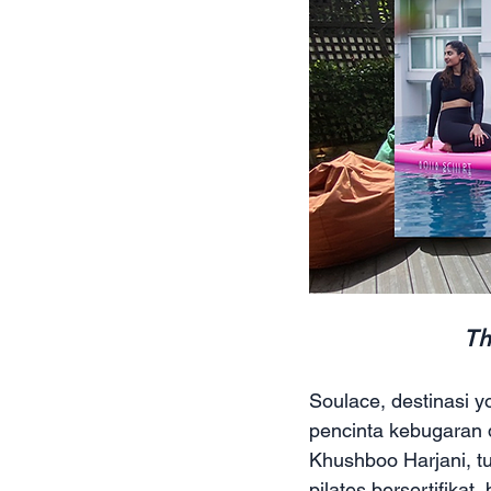
Th
Soulace, destinasi y
pencinta kebugaran 
Khushboo Harjani, t
pilates bersertifikat